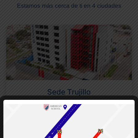
Estamos más cerca de ti en 4 ciudades
Sede Trujillo
📅
Lunes - Viernes:
8:00 am - 7:15 pm
📅
Sábado:
8:00 am - 3:45 pm
📞
943776324