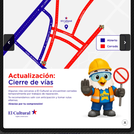
Ver más
Sede El Porvenir
📅
Martes a Viernes:
8:00 am – 12:00 pm / 2:00 pm -
6:00 pm
📅
Sábado:
8:00 am – 12:00 pm / 2:00 pm - 6:00 pm
📅
Domingo:
8:00 am - 12:00 pm