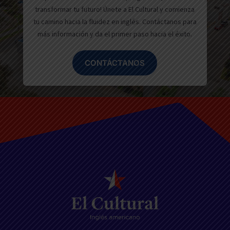
transformar tu futuro! Únete a El Cultural y comienza
tu camino hacia la fluidez en inglés. Contáctanos para
más información y da el primer paso hacia el éxito.
CONTÁCTANOS