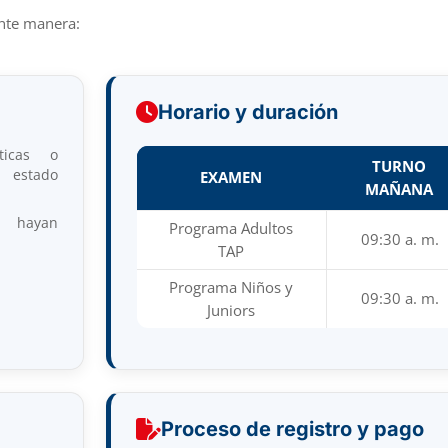
ente manera:
Horario y duración
ticas o
TURNO
estado
EXAMEN
MAÑANA
 hayan
Programa Adultos
09:30 a. m.
TAP
Programa Niños y
09:30 a. m.
Juniors
Proceso de registro y pago