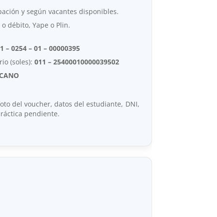
ipación y según vacantes disponibles.
 o débito, Yape o Plin.
1 – 0254 – 01 – 00000395
io (soles):
011 – 25400010000039502
ICANO
foto del voucher, datos del estudiante, DNI,
práctica pendiente.